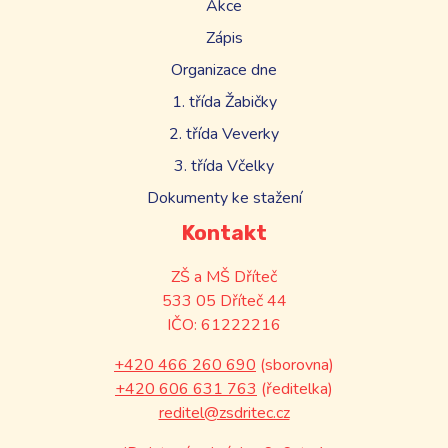
Akce
Zápis
Organizace dne
1. třída Žabičky
2. třída Veverky
3. třída Včelky
Dokumenty ke stažení
Kontakt
ZŠ a MŠ Dříteč
533 05 Dříteč 44
IČO: 61222216
+420 466 260 690
(sborovna)
+420 606 631 763
(ředitelka)
reditel@zsdritec.cz