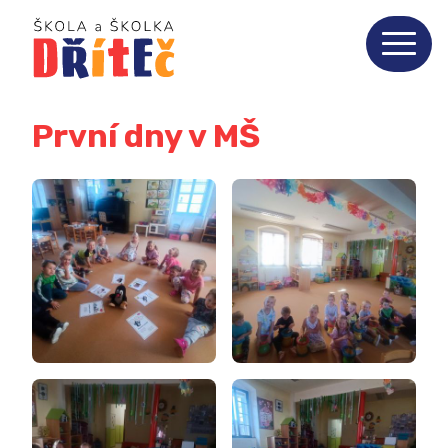
První dny v MŠ