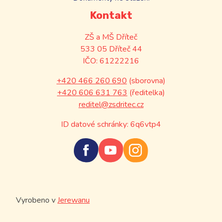
Kontakt
ZŠ a MŠ Dříteč
533 05 Dříteč 44
IČO: 61222216
+420 466 260 690
(sborovna)
+420 606 631 763
(ředitelka)
reditel@zsdritec.cz
ID datové schránky: 6q6vtp4
Vyrobeno v
Jerewanu